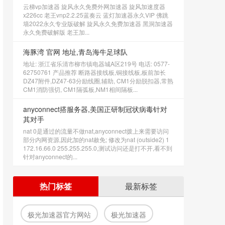
云梯vp加速器 旋风永久免费外网加速器 旋风加速度器
x226cc 老王vnp2.2.25蓝奏云 蓝灯加速器永久VIP 佛跳
墙2022永久专业版破解 旋风永久免费加速器 黑洞加速器
永久免费破解版 老王加...
海豚湾 官网 地址,青岛海牛足球队
地址: 浙江省乐清市柳市镇电器城A区219号 电话: 0577-
62750761 产品推荐 断路器接线板,铜接线板,板前加长
DZ47附件,DZ47-63分励线圈,辅助, CM1分励脱扣器,常熟
CM1消防强切, CM1隔弧板,NM1相间隔板...
anyconnect搭服务器,美国正研制冠状病毒针对
其对手
nat 0是通过的流量不做nat,anyconnect拨上来需要访问
部分内网资源,因此加的nat赦免; 修改为nat (outside2) 1
172.16.66.0 255.255.255.0,测试访问还是打不开,看不到
针对anyconnect的...
热门标签
最新标签
极光加速器官方网站
极光加速器