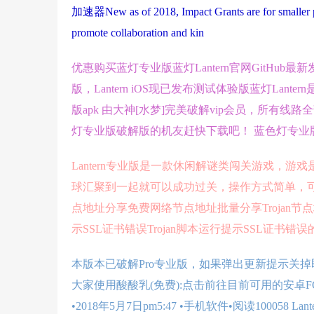
加速器New as of 2018, Impact Grants are for smaller pro
promote collaboration and kin
优惠购买蓝灯专业版蓝灯Lantern官网GitHub最新发布7.0.
版，Lantern iOS现已发布测试体验版蓝灯Lanter
版apk 由大神[水梦]完美破解vip会员，所有
灯专业版破解版的机友赶快下载吧！ 蓝色灯专业
Lantern专业版是一款休闲解谜类闯关游戏，
球汇聚到一起就可以成功过关，操作方式简单，可以
点地址分享免费网络节点地址批量分享Trojan节点地址分享
示SSL证书错误Trojan脚本运行提示SSL证书错
本版本已破解Pro专业版，如果弹出更新提示关掉
大家使用酸酸乳(免费):点击前往目前可用的安卓FQ软件：htt
•2018年5月7日pm5:47 •手机软件•阅读100