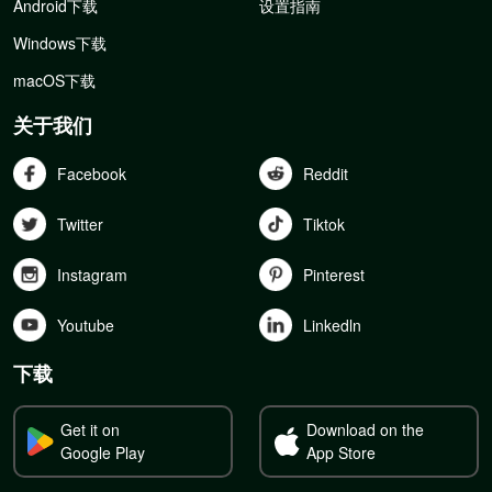
Android下载
设置指南
Windows下载
macOS下载
关于我们
Facebook
Reddit
Twitter
Tiktok
Instagram
Pinterest
Youtube
Linkedln
下载
Get it on
Download on the
Google Play
App Store