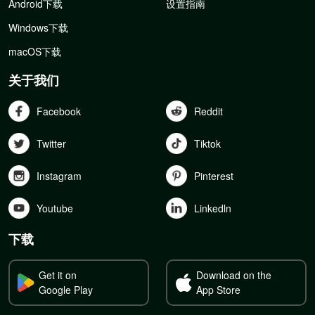
Android下载
设置指南
Windows下载
macOS下载
关于我们
Facebook
Reddit
Twitter
Tiktok
Instagram
Pinterest
Youtube
Linkedln
下载
Get it on
Download on the
Google Play
App Store